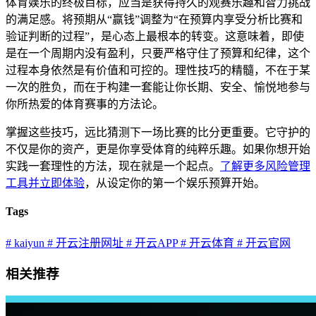
体育娱乐的终极目标，应当是获得持久的观赛乐趣和智力挑战
的满足感。将预期从“赢钱”调整为“在预算内享受分析比赛和
验证判断的过程”，是心态上最根本的转变。这意味着，即使
是在一个周期内没有盈利，只要严格守住了预算和纪律，这个
过程本身依然是有价值和可控的。理性技巧的精髓，不在于某
一次的胜负，而在于构建一套能让你长期、安全、愉悦地参与
你所热爱的体育赛事的方法论。
掌握这些技巧，远比猜测下一场比赛的比分更重要。它守护的
不仅是你的资产，更是你享受体育的纯粹乐趣。如果你想开始
实践一套理性的方法，现在就是一个起点。
了解更多风险管理
工具并立即体验
，从设定你的第一个娱乐预算开始。
Tags
# kaiyun
# 开云注册网址
# 开云APP
# 开云体育
# 开云官网
相关推荐