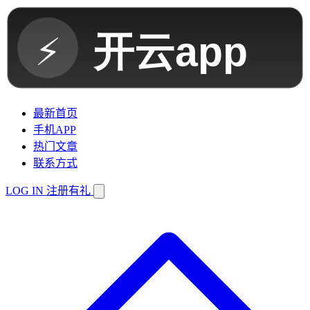
最新首页
手机APP
热门文章
联系方式
LOG IN
注册有礼