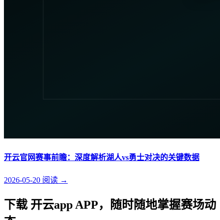
开云官网赛事前瞻：深度解析湖人vs勇士对决的关键数据
2026-05-20
阅读
→
下载 开云app APP，随时随地掌握赛场动