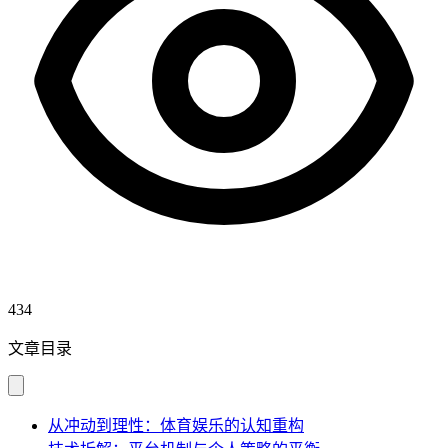
434
文章目录
从冲动到理性：体育娱乐的认知重构