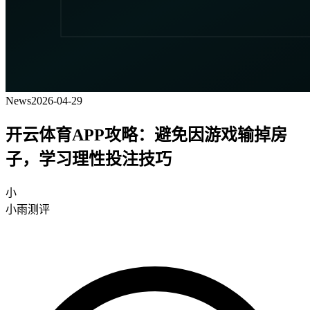
News
2026-04-29
开云体育APP攻略：避免因游戏输掉房
子，学习理性投注技巧
小
小雨测评