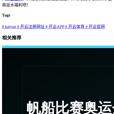
高返水福利吧！
Tags
# kaiyun
# 开云注册网址
# 开云APP
# 开云体育
# 开云官网
相关推荐