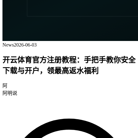
News
2026-06-03
开云体育官方注册教程：手把手教你安全
下载与开户，领最高返水福利
阿
阿明说