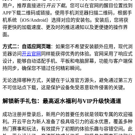
用户，推荐直接进行
开云下载
。您可以在官网的醒目位置找到
APP下载二维码或链接。使用手机浏览器扫描二维码，根据手
机系统（iOS/Android）选择对应的安装包。安装后，您将获
得更快的加载速度、更及时的推送通知以及更便捷的操作界
面。
方式二：自适应网页端
：如果您不希望安装额外应用，现代浏
览器访问
开云官网
同样能获得优秀的体验。官网采用了响应式
设计，能够自动适配手机、平板和电脑屏幕，功能与客户端保
持同步，确保您不错过任何精彩瞬间。
无论选择哪种方式，关键在于认准官方源头，避免通过第三方
不可信站点下载，这是保护设备免受恶意软件侵害的关键。
解锁新手礼包：最高返水福利与VIP升级快通道
成功注册并登录后，新用户的首要任务就是领取专属的欢迎福
利。开云平台为新人准备了极具吸引力的返水优惠，覆盖多种
热门赛事和玩法，有效提升了初期的体验乐趣与容错空间。此