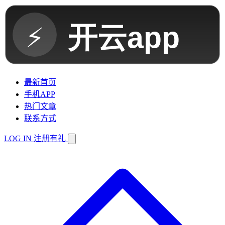
最新首页
手机APP
热门文章
联系方式
LOG IN
注册有礼