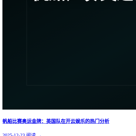
帆船比赛奥运金牌：英国队在开云娱乐的热门分析
2025-12-23
阅读
→