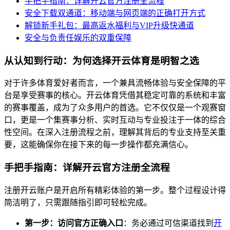
手把手指南：详解开云官方注册全流程
安全下载双通道：移动端与网页端的正确打开方式
解锁新手礼包：最高返水福利与VIP升级快通道
安全与负责任娱乐的双重保障
从认知到行动：为何选择开云体育是明智之选
对于许多体育爱好者而言，一个兼具流畅体验与安全保障的平
台是享受赛事的核心。开云体育凭借其稳定可靠的系统和丰富
的赛事覆盖，成为了众多用户的首选。它不仅仅是一个观赛窗
口，更是一个集赛事分析、实时互动与专业投注于一体的综合
性空间。在深入注册流程之前，理解其背后的专业支持至关重
要，这能确保你在接下来的每一步操作都充满信心。
手把手指南：详解开云官方注册全流程
注册开云账户是开启所有精彩体验的第一步。整个过程设计得
简洁明了，只需跟随指引即可轻松完成。
第一步：访问官方正确入口
：务必通过可信渠道找到
开