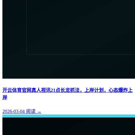
开云体育官网真人视讯21点长龙抓法，上岸计划，心态爆炸上
岸
2026-03-04
阅读
→