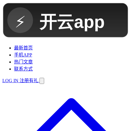
最新首页
手机APP
热门文章
联系方式
LOG IN
注册有礼