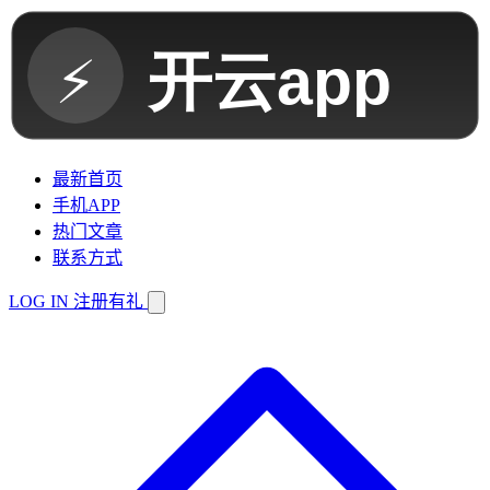
最新首页
手机APP
热门文章
联系方式
LOG IN
注册有礼