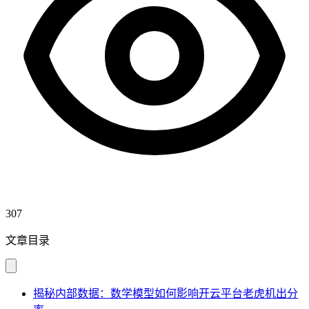
307
文章目录
揭秘内部数据：数学模型如何影响开云平台老虎机出分