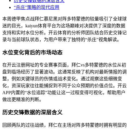
历史交锋数据的深层含义
“杀庄”策略的现代应用
本周德甲焦点战拜仁慕尼黑对阵多特蒙德的较量吸引了全球球
迷的目光，kaiyun体育平台为这场巅峰对决提供了深度的数据
支持和实时水位分析。开云体育的分析师团队结合历史交锋记
录与当前球队状态，为用户带来了独特的“杀庄”视角解读。
水位变化背后的市场动态
在开云注册网址的专业赛事页面，拜仁vs多特蒙德的水位从初
盘到临场经历了显著波动。这通常反映了机构对最新情报的调
整，例如关键球员的伤情或战术变化。通过观察这些细微变
化，资深玩家往往能捕捉到不同于公众预期的价值点位。开云
APP内置的“水位追踪”功能让这一过程变得可视化，帮助用户
做出更精准的判断。
历史交锋数据的深层含义
回顾两队的过往战绩，拜仁在主场对阵多特蒙德时拥有明显的