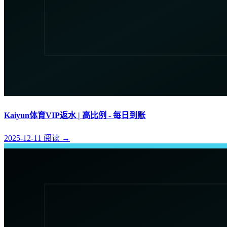
Kaiyun体育VIP返水 | 高比例 - 每日到账
2025-12-11
阅读
→