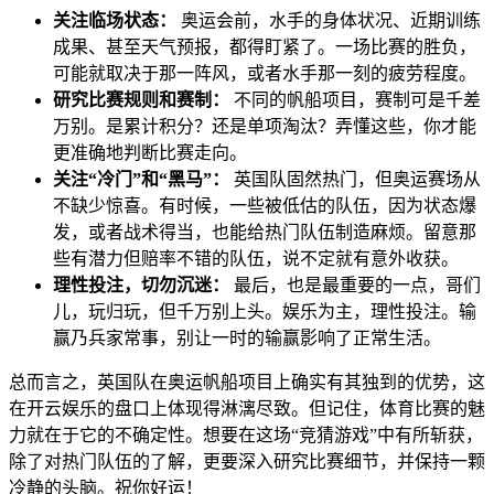
关注临场状态：
奥运会前，水手的身体状况、近期训练
成果、甚至天气预报，都得盯紧了。一场比赛的胜负，
可能就取决于那一阵风，或者水手那一刻的疲劳程度。
研究比赛规则和赛制：
不同的帆船项目，赛制可是千差
万别。是累计积分？还是单项淘汰？弄懂这些，你才能
更准确地判断比赛走向。
关注“冷门”和“黑马”：
英国队固然热门，但奥运赛场从
不缺少惊喜。有时候，一些被低估的队伍，因为状态爆
发，或者战术得当，也能给热门队伍制造麻烦。留意那
些有潜力但赔率不错的队伍，说不定就有意外收获。
理性投注，切勿沉迷：
最后，也是最重要的一点，哥们
儿，玩归玩，但千万别上头。娱乐为主，理性投注。输
赢乃兵家常事，别让一时的输赢影响了正常生活。
总而言之，英国队在奥运帆船项目上确实有其独到的优势，这
在开云娱乐的盘口上体现得淋漓尽致。但记住，体育比赛的魅
力就在于它的不确定性。想要在这场“竞猜游戏”中有所斩获，
除了对热门队伍的了解，更要深入研究比赛细节，并保持一颗
冷静的头脑。祝你好运！