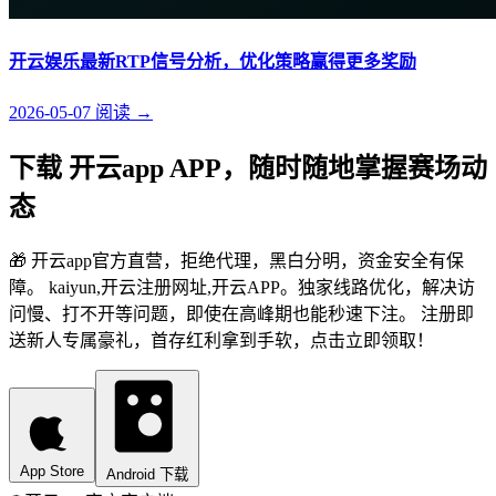
开云娱乐最新RTP信号分析，优化策略赢得更多奖励
2026-05-07
阅读
→
下载 开云app APP，随时随地掌握赛场动
态
🎁 开云app官方直营，拒绝代理，黑白分明，资金安全有保
障。 kaiyun,开云注册网址,开云APP。独家线路优化，解决访
问慢、打不开等问题，即使在高峰期也能秒速下注。 注册即
送新人专属豪礼，首存红利拿到手软，点击立即领取！
App Store
Android 下载