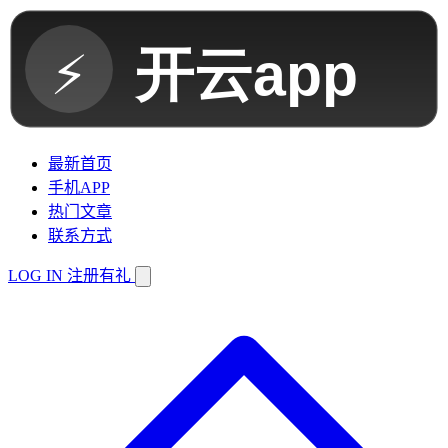
最新首页
手机APP
热门文章
联系方式
LOG IN
注册有礼