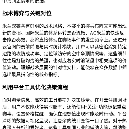
中找到更清晰的依据。
战术博弈与关键对位
米兰双雄各有鲜明的战术风格，本赛季的排兵布阵又可能出现
新的变招。国际米兰的体系运转是否流畅，AC米兰的快速反
击能否奏效，都将直接体现在赛场事件的发生频率上。通过开
云官网的赛前前瞻与实时统计模块，用户可以紧密追踪如特定
边路的攻防成功率、定位球防守的空中争顶情况等。这些细节
往往是打破均势的关键，也对应着实时滚球盘中相关选项的价
值波动。理解战术层面的针对性安排，能使您在众多数据中筛
选出最具指向性的核心指标。
利用平台工具优化决策流程
面对海量信息，高效的工具能提升决策质量。在开云注册网址
后，用户不仅能获得实时赔率，还能使用“关注”功能标记重点
赛事，设置价格提醒，确保在理想值出现时能及时行动。平台
清晰的数据可视化呈现，让复杂的统计变得一目了然。对于热
衷深入分析的爱好者，这些工具如同专业的辅助大脑，帮助整