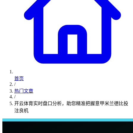
首页
/
热门文章
/
开云体育实时盘口分析，助您精准把握意甲米兰德比投
注良机