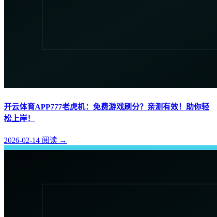
开云体育APP777老虎机：免费游戏刷分？亲测有效！助你轻
松上岸！
2026-02-14
阅读
→