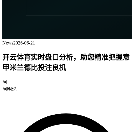
News
2026-06-21
开云体育实时盘口分析，助您精准把握意
甲米兰德比投注良机
阿
阿明说