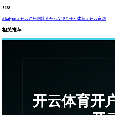
Tags
# kaiyun
# 开云注册网址
# 开云APP
# 开云体育
# 开云官网
相关推荐