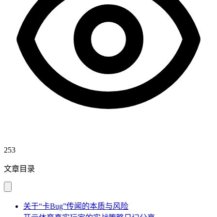
253
文章目录
关于“卡Bug”传闻的本质与风险