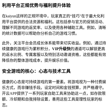
利用平台正规优势与福利提升体验
在kaiyun这样的正规环境中，玩家真正的“技巧”在于最大化利
用平台提供的合法资源和福利。这包括参与官方的促销活动、
理解不同游戏的返奖率、以及使用各种辅助工具。例如，清晰
的统计数据可以帮助你分析自己的游戏习惯。
此外，关注平台会员成长体系能带来切实收益。例如，通过持
续健康的游戏行为累积积分，
VIP升级快
的通道可以解锁更高
的返水比例、专属客服以及特别活动邀请资格，这些都能有效
降低你的整体游戏成本，提升娱乐价值。
安全游戏的核心：心态与技术工具
健康的心态是可持续游戏的第一要素。将游戏视为一种付费娱
乐方式，而非赚钱手段。设定时间和金钱预算，并严格遵守。
开云APP提供了一系列玩家自助工具来协助这一点，如存款限
额、冷却期和自我排除设置，善用这些工具是理性玩家的标
志。