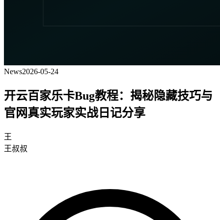
News
2026-05-24
开云百家乐卡Bug教程：揭秘隐藏技巧与
官网真实玩家实战日记分享
王
王叔叔