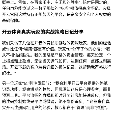
概率上。例如，在百家乐中，庄闲和的胜率与赔付是固定的，
任何声称能绕过这一数学规律的“技巧”都值得高度怀疑。选择
开云官网这样持有正规牌照的平台，是资金安全和个人权益的
基础保障。
开云体育真实玩家的实战策略日记分享
我们采访了几位在开云体育长期游戏的资深玩家，他们的经验
或许比任何“秘籍”都更有价值。玩家“L”分享了他的心得：“我
从不相信必胜法。我的策略是严格的资金管理。每天设定一个
止损点和止盈点，无论当天运气如何，达到任何一点都立刻离
场。开云下载的客户端有详细的投注记录，这帮助我严格执行
纪律。”
另一位玩家“M”则注重细节：“我会利用开云平台提供的路纸
记录功能，观察短期的趋势，但我深知这只是心理参考，而非
预测工具。平台流畅的直播和即时开奖让我能快速反应，但我
的注码控制始终是平注或微调，绝不翻倍追负。” 这些来自真
实开云注册网址用户的经验，核心都在于“管理”而非“预测”。