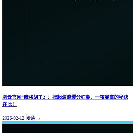
凯云官网“麻将胡了2”：掀起波浪爆分狂潮，一夜暴富的秘诀
在此！
2026-02-12
阅读
→