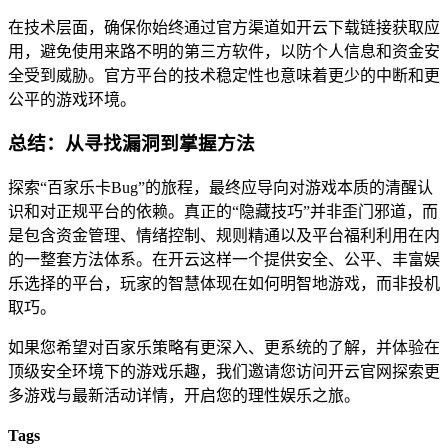
在技术层面，确保你始终通过官方渠道如开云下载链接获取应
用，避免使用来路不明的第三方软件，以防个人信息和资金安
全受到威胁。官方平台的技术稳定性也意味着更少的中断和更
公平的游戏环境。
总结：从寻找漏洞到掌握方法
探索“百家乐卡Bug”的旅程，最终应导向对游戏本质的清醒认
识和对正规平台的依赖。真正的“隐藏技巧”并非歪门邪道，而
是包含资金管理、情绪控制、规则精通以及平台福利利用在内
的一整套方法体系。在开云这样一个提供安全、公平、丰富娱
乐选择的平台，玩家的智慧体现在如何明智地游戏，而非投机
取巧。
如果您希望对百家乐策略有更深入、更系统的了解，并体验在
顶级安全环境下的游戏乐趣，我们邀请您访问开云官网探索更
多游戏与最新活动详情，开启您的理性娱乐之旅。
Tags