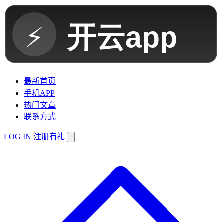
最新首页
手机APP
热门文章
联系方式
LOG IN
注册有礼