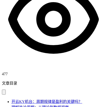
477
文章目录
开云KY机台：周期规律是盈利的关键吗？