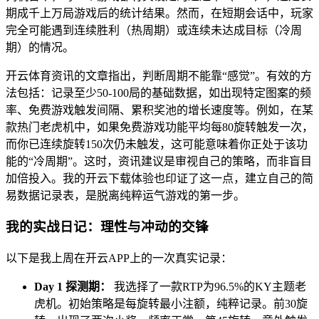
期成千上万局游戏后的统计结果。然而，在短期会话中，玩家
完全可能遇到连续胜利（热周期）或连续未达成目标（冷周
期）的情况。
开云体育资讯的文章指出，判断周期不能靠“感觉”。有效的方
法包括：记录至少50-100局的基础数据，如出现特定图案的频
率、免费游戏触发间隔、累积奖池的增长速度等。例如，在某
款热门老虎机中，如果免费游戏功能平均每80旋转触发一次，
而你已连续旋转150次仍未触发，这可能意味着你正处于该功
能的“冷周期”。这时，资讯建议是审视自己的策略，而非盲目
加倍投入。我的开云下载体验也印证了这一点，建立自己的简
易数据记录表，是脱离纯粹运气游戏的第一步。
我的实战日记：理性与冲动的交锋
以下是我上周在开云APP上的一次真实记录：
Day 1 探测期：
我选择了一款RTP为96.5%的KY主题老
虎机。初始策略是每旋转最小注额，纯粹记录。前30旋