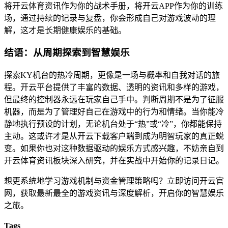
将开云体育资讯作为你的战术手册，将开云APP作为你的训练
场，通过持续的记录与复盘，你会形成自己对游戏波动的理
解，这才是长期健康娱乐的基础。
结语：从周期探索到智慧娱乐
探索KY机台的热冷周期，更像是一场与概率和自我对话的旅
程。开云平台提供了丰富的数据、透明的资讯和多样的游戏，
但最终的控制器永远在玩家自己手中。判断周期不是为了征服
机器，而是为了管理好自己在游戏中的行为和情绪。当你能冷
静地执行预设的计划，无论机台处于“热”或“冷”，你都能保持
主动。这或许才是从开云下载客户端到成为明智玩家的真正蜕
变。如果你也对这种数据驱动的娱乐方式感兴趣，不妨亲自到
开云体育资讯板块深入研究，并在实战中开始你的记录日记。
想更系统地学习游戏机制与资金管理策略吗？立即访问开云官
网，获取最新最全的游戏资讯与深度解析，开启你的智慧娱乐
之旅。
Tags