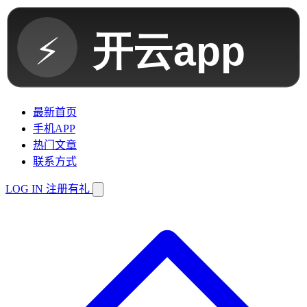
最新首页
手机APP
热门文章
联系方式
LOG IN
注册有礼