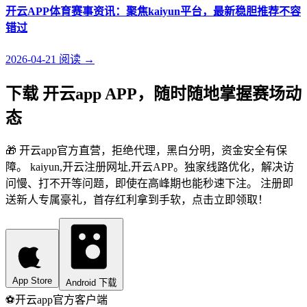
开云APP体育赛事资讯：聚焦kaiyun平台，最新稳胆推荐不容
错过
2026-04-21
阅读
→
下载 开云app APP，随时随地掌握赛场动
态
🎁 开云app官方直营，拒绝代理，黑白分明，资金安全有保
障。 kaiyun,开云注册网址,开云APP。独家线路优化，解决访
问慢、打不开等问题，即使在高峰期也能秒速下注。 注册即
送新人专属豪礼，首存红利拿到手软，点击立即领取！
App Store
Android 下载
⚽️
开云app
官方客户端