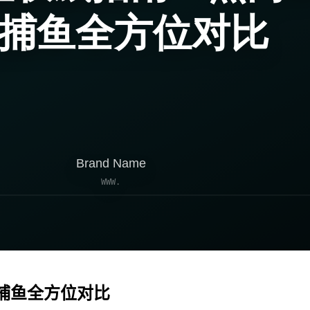
I捕鱼全方位对比