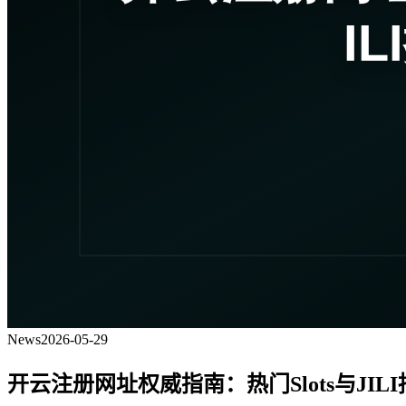
News
2026-05-29
开云注册网址权威指南：热门Slots与JIL