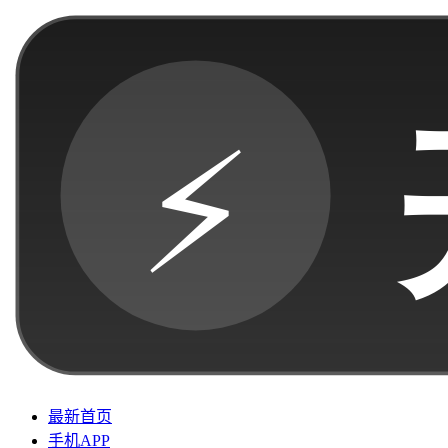
最新首页
手机APP