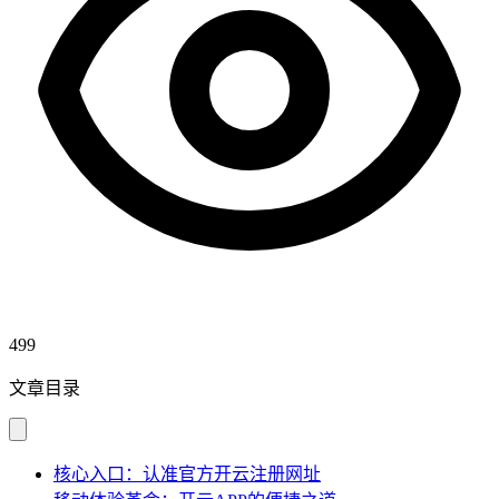
499
文章目录
核心入口：认准官方开云注册网址