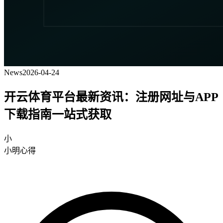
News
2026-04-24
开云体育平台最新资讯：注册网址与APP
下载指南一站式获取
小
小明心得