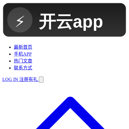
最新首页
手机APP
热门文章
联系方式
LOG IN
注册有礼