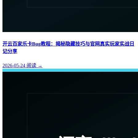
开云百家乐卡Bug教程：揭秘隐藏技巧与官网真实玩家实战日
记分享
2026-05-24
阅读
→