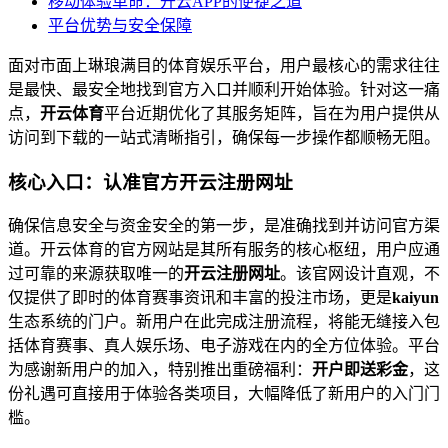
移动体验革命：开云APP的便捷之道
平台优势与安全保障
面对市面上琳琅满目的体育娱乐平台，用户最核心的需求往往
是最快、最安全地找到官方入口并顺利开始体验。针对这一痛
点，
开云体育
平台近期优化了其服务矩阵，旨在为用户提供从
访问到下载的一站式清晰指引，确保每一步操作都顺畅无阻。
核心入口：认准官方开云注册网址
确保信息安全与资金安全的第一步，是准确找到并访问官方渠
道。开云体育的官方网站是其所有服务的核心枢纽，用户应通
过可靠的来源获取唯一的
开云注册网址
。该官网设计直观，不
仅提供了即时的体育赛事资讯和丰富的投注市场，更是
kaiyun
生态系统的门户。新用户在此完成注册流程，将能无缝接入包
括体育赛事、真人娱乐场、电子游戏在内的全方位体验。平台
为感谢新用户的加入，特别推出重磅福利：
开户即送彩金
，这
份礼遇可直接用于体验各类项目，大幅降低了新用户的入门门
槛。