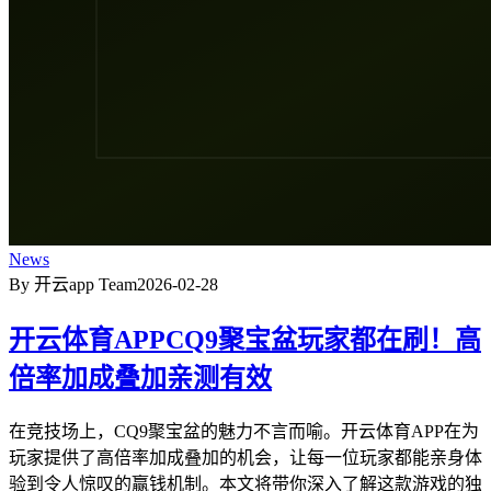
News
By 开云app Team
2026-02-28
开云体育APPCQ9聚宝盆玩家都在刷！高
倍率加成叠加亲测有效
在竞技场上，CQ9聚宝盆的魅力不言而喻。开云体育APP在为
玩家提供了高倍率加成叠加的机会，让每一位玩家都能亲身体
验到令人惊叹的赢钱机制。本文将带你深入了解这款游戏的独