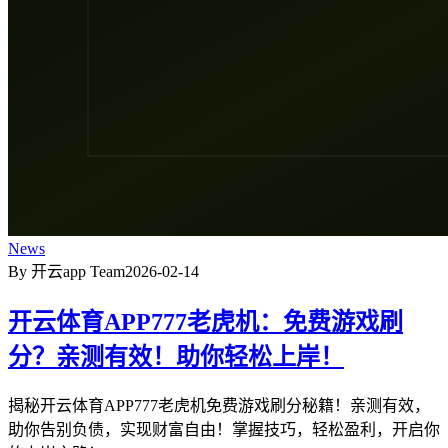
News
By 开云app Team
2026-02-14
开云体育APP777老虎机：免费游戏刷
分？亲测有效！助你轻松上岸！
揭秘开云体育APP777老虎机免费游戏刷分秘籍！亲测有效，
助你告别负债，实现财富自由！掌握技巧，轻松盈利，开启你