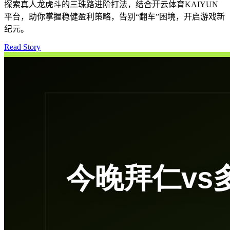
探索真人龙虎斗的三珠路进阶打法，结合开云体育KAIYUN
平台，助你掌握稳健盈利策略，告别“翻车”困境，开启游戏新
纪元。
Read Story