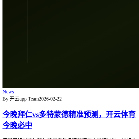
News
By 开云app Team
2026-02-22
今晚拜仁vs多特蒙德精准预测，开云体育
今晚必中