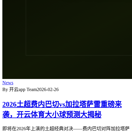
News
By 开云app Team
2026-02-26
2026土超费内巴切vs加拉塔萨雷重磅来
袭，开云体育大小球预测大揭秘
即将在2026年上演的土超经典对决——费内巴切对阵加拉塔萨