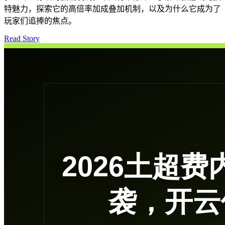
特魅力，探索它的高倍率加成叠加机制，以及为什么它成为了
玩家们追捧的焦点。
Read Story