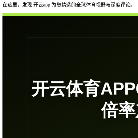
在这里，发现 开云app 为您精选的全球体育视野与深度评论。