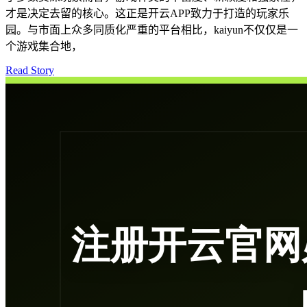
才是决定去留的核心。这正是开云APP致力于打造的玩家乐
园。与市面上众多同质化严重的平台相比，kaiyun不仅仅是一
个游戏集合地，
Read Story