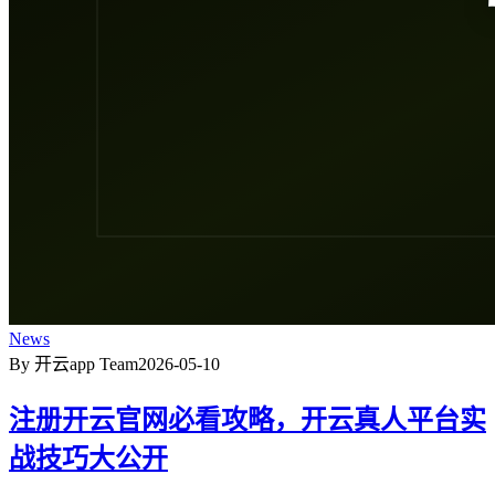
News
By 开云app Team
2026-05-10
注册开云官网必看攻略，开云真人平台实
战技巧大公开