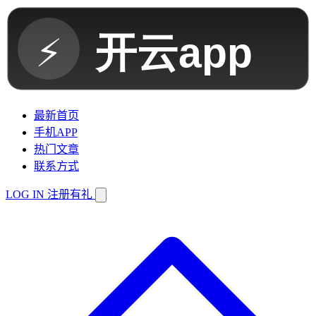
最新首页
手机APP
热门文章
联系方式
LOG IN
注册有礼