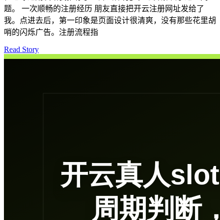
题。 一次顺畅的注册经历 朋友直接把开云注册网址发给了
我。点进去后，第一印象是页面设计很清爽，没有那些花里胡
哨的闪烁广告。注册流程指
Read Story