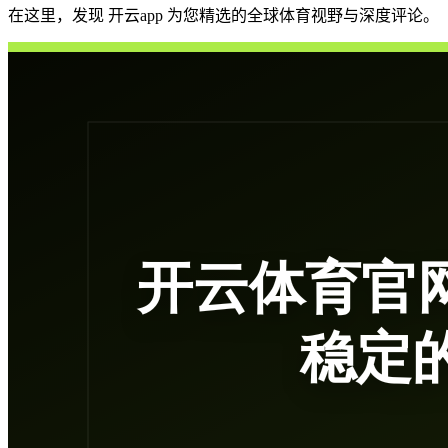
在这里，发现 开云app 为您精选的全球体育视野与深度评论。