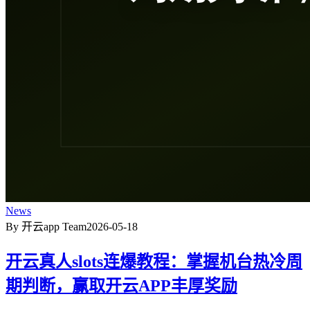
News
By 开云app Team
2026-05-18
开云真人slots连爆教程：掌握机台热冷周
期判断，赢取开云APP丰厚奖励