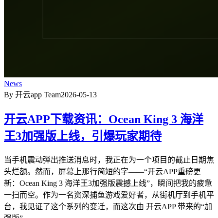
News
By 开云app Team
2026-05-13
开云APP下载资讯：Ocean King 3 海洋
王3加强版上线，引爆玩家期待
当手机震动弹出推送消息时，我正在为一个项目的截止日期焦
头烂额。然而，屏幕上那行简短的字——“开云APP重磅更
新：Ocean King 3 海洋王3加强版震撼上线”，瞬间把我的疲惫
一扫而空。作为一名资深捕鱼游戏爱好者，从街机厅到手机平
台，我见证了这个系列的变迁，而这次由 开云APP 带来的“加