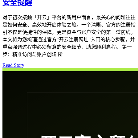
安全提醒
对于初次接触「开云」平台的新用户而言，最关心的问题往往
是如何安全、高效地开启体验之旅。一个清晰、官方的注册指
引不仅是便捷性的保障，更是资金与账户安全的第一道防线。
本文将为您梳理通过官方“开云注册网址”入门的核心步骤，并
重点强调过程中必须留意的安全细节，助您顺利启程。 第一
步：精准访问与账户创建 所
Read Story